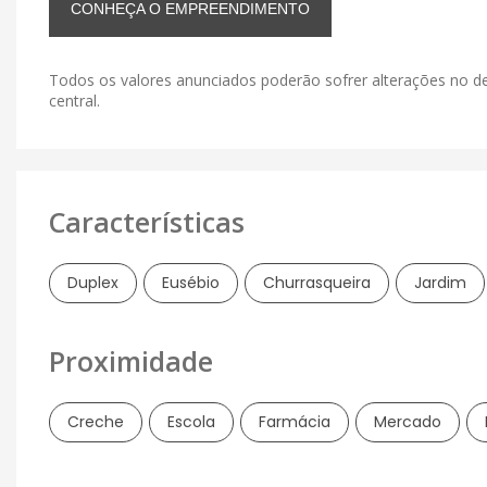
CONHEÇA O EMPREENDIMENTO
Todos os valores anunciados poderão sofrer alterações no de
central.
Características
Duplex
Eusébio
Churrasqueira
Jardim
Proximidade
Creche
Escola
Farmácia
Mercado