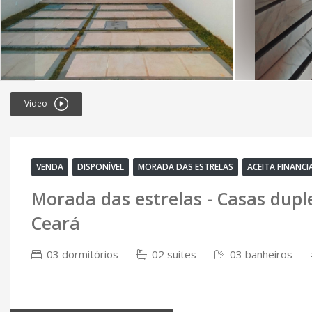
Vídeo
VENDA
DISPONÍVEL
MORADA DAS ESTRELAS
ACEITA FINANC
Morada das estrelas - Casas dupl
Ceará
03 dormitórios
02 suítes
03 banheiros