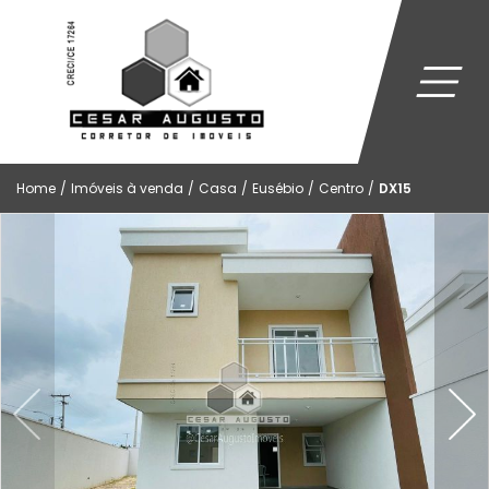
Home
/
Imóveis à venda
/
Casa
/
Eusébio
/
Centro
/
DX15