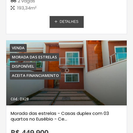
2 vagas
193,34m²
DETALHES
VENDA
MORADA DAS ESTRELAS
DISPONÍVEL
ACEITA FINANCIAMENTO
Cód.: DX28
Morada das estrelas - Casas duplex com 03
quartos no Eusébio - Ce...
R$ 449.900