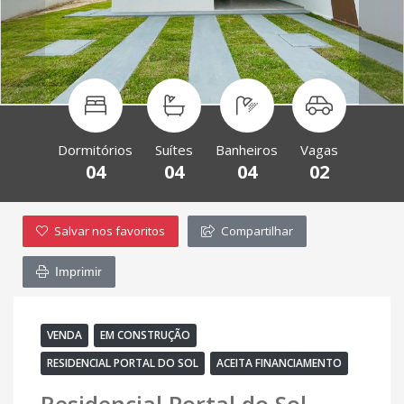
Dormitórios
Suítes
Banheiros
Vagas
04
04
04
02
Salvar nos favoritos
Compartilhar
Imprimir
VENDA
EM CONSTRUÇÃO
RESIDENCIAL PORTAL DO SOL
ACEITA FINANCIAMENTO
Residencial Portal do Sol -