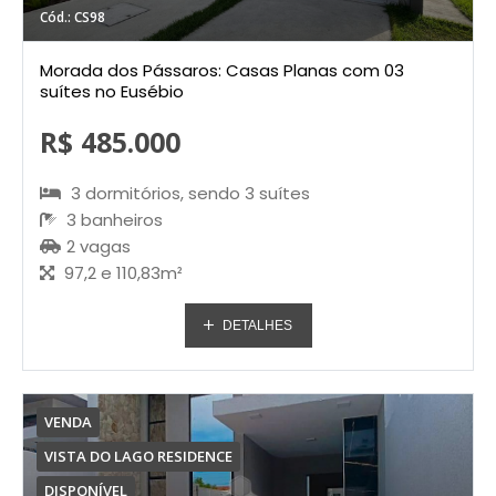
Cód.: CS98
Morada dos Pássaros: Casas Planas com 03
suítes no Eusébio
R$ 485.000
3 dormitórios, sendo 3 suítes
3 banheiros
2 vagas
97,2 e 110,83m²
DETALHES
VENDA
VISTA DO LAGO RESIDENCE
DISPONÍVEL