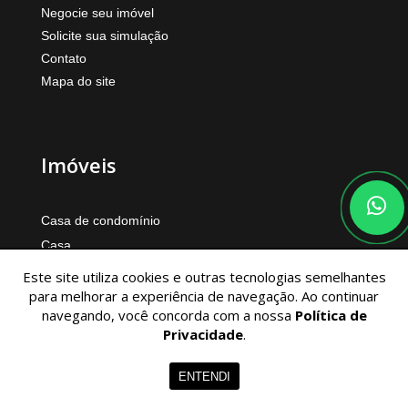
Negocie seu imóvel
Solicite sua simulação
Contato
Mapa do site
Imóveis
Casa de condomínio
Casa
Apartamento
Este site utiliza cookies e outras tecnologias semelhantes
para melhorar a experiência de navegação. Ao continuar
Terreno
navegando, você concorda com a nossa
Política de
Cesar Augusto Imóveis
Privacidade
.
(85) 99985-2646 - Cesar Augusto
ENTENDI
Segunda à Sexta