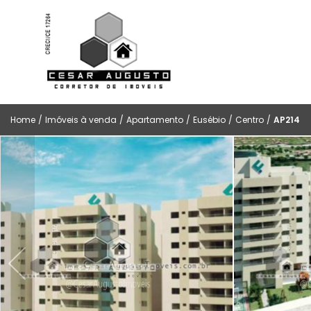
Home
/
Imóveis à venda
/
Apartamento
/
Eusébio
/
Centro
/
AP214