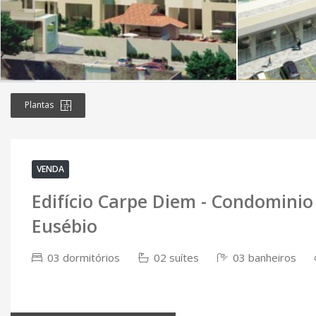
Plantas
VENDA
Edifício Carpe Diem - Condomini
Eusébio
03 dormitórios
02 suítes
03 banheiros